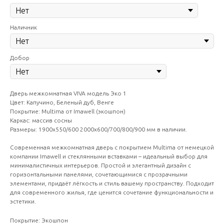
Наличник
Добор
Дверь межкомнатная VIVA модель Эко 1
Цвет: Капучино, Беленый дуб, Венге
Покрытие: Multima от Imawell (экошпон)
Каркас: массив сосны
Размеры: 1900х550/600 2000х600/700/800/900 мм в наличии.
Современная межкомнатная дверь с покрытием Multima от немецкой
компании Imawell и стеклянными вставками – идеальный выбор для
минималистичных интерьеров. Простой и элегантный дизайн с
горизонтальными панелями, сочетающимися с прозрачными
элементами, придаёт лёгкость и стиль вашему пространству. Подходит
для современного жилья, где ценится сочетание функциональности и
эстетики.
Покрытие: Экошпон